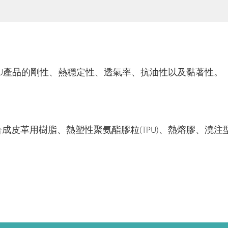
U產品的剛性、熱穩定性、透氣率、抗油性以及黏著性。
皮革用樹脂、熱塑性聚氨酯膠粒(TPU)、熱熔膠、澆注型