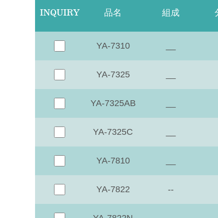
INQUIRY
品名
組成
YA-7310
__
YA-7325
__
YA-7325AB
__
YA-7325C
__
YA-7810
__
YA-7822
--
YA-7822N
__