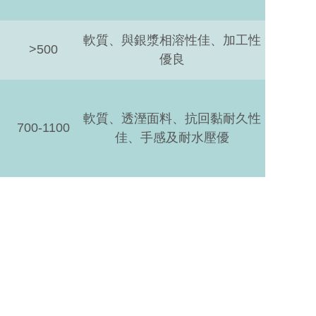
軟質、與銀漿相溶性佳、加工性
>500
優良
軟質、透溼面料、抗回黏耐久性
700-1100
佳、手感及耐水壓優