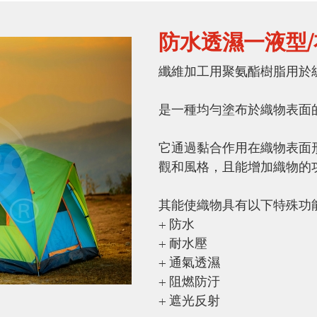
防水透濕一液型
纖維加工用聚氨酯樹脂用於
是一種均勻塗布於織物表面
它通過黏合作用在織物表面
觀和風格，且能增加織物的
其能使織物具有以下特殊功
+ 防水
+ 耐水壓
+ 通氣透濕
+ 阻燃防汙
+ 遮光反射