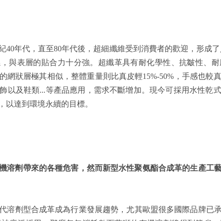
紀40年代，直至80年代後，超細纖維受到消費者的歡迎，形成
係，與表層的貼合力十分強。超纖革具有耐化學性、抗皺性、
的網狀層極其相似，整體重量則比真皮輕15%-50%，手感也較
飾以及鞋類...等產品應用，需求不斷增加。現今可採用水性乾
，以達到環境永續的目標。
機溶劑帶來的各種危害，然而新型水性聚氨酯合成革的生產工
代溶劑型合成革成為行業發展趨勢，尤其歐盟很多國際品牌已承諾