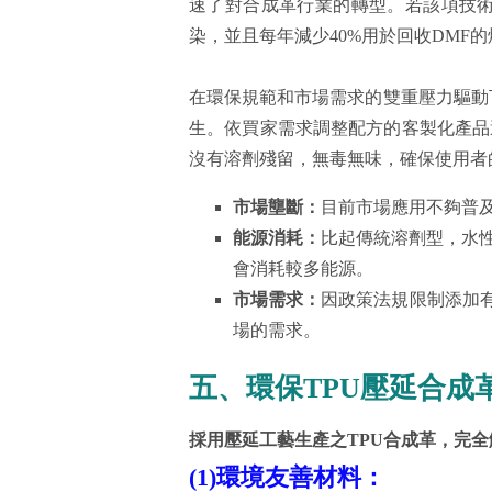
速了對合成革行業的轉型。若該項技
染，並且每年減少40%用於回收DMF
在環保規範和市場需求的雙重壓力驅動
生。依買家需求調整配方的客製化產品
沒有溶劑殘留，無毒無味，確保使用者
市場壟斷：
目前市場應用不夠普
能源消耗：
比起傳統溶劑型，水
會消耗較多能源。
市場需求：
因政策法規限制添加
場的需求。
五、環保TPU壓延合成
採用壓延工藝生產之TPU合成革，完全
(1)環境友善材料：