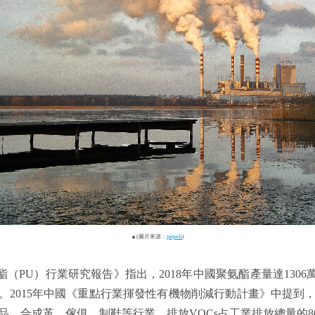
▲(圖片來源：
piqsels
)
氨酯（PU）行業研究報告》指出，2018年中國聚氨酯產量達130
萬噸)。2015年中國《重點行業揮發性有機物削減行動計畫》中提
品、合成革、傢俱、制鞋等行業，排放VOCs占工業排放總量的8