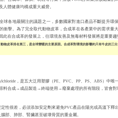
及人體健康均構成重大威脅。
全球各地最關注的議題之一，多數國家對進口產品不斷提升環
的衝擊。為了完全取代動物皮革，合成革在各產業中的需求量
因此在合成革的發展上，往環境友善及無毒材料發展將是重要趨
，動物皮革排名第三，是全球變暖的主要原因。合成革對環境的影響約只有牛皮的三分
nylchloride，是五大泛用塑膠（PE、PVC、PP、PS、AB
原料合成→成品製造→終端使用→廢棄處理的所有階段，皆會對
安定性很差，必須添加安定劑來避免PVC產品在陽光或高溫下釋
及腦部、肺部、腎臟甚至破壞骨質的重金屬。