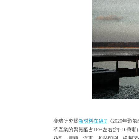
賽瑞研究暨
新材料在線®
《2020年聚
革產業的聚氨酯占16%左右(約210
粘劑、農藥、汽車、包裝印刷、橡膠製