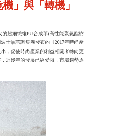
危機」與「轉機」
的超細纖維PU合成革(高性能聚氨酯樹
士頓諮詢集團發布的《2017年時尚產
較小，促使時尚產業的利益相關者轉向更
害，近幾年的發展已經受限，市場趨勢逐