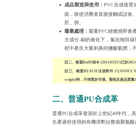
成品製造與使用：
PVC合成後
面，致使消費者直接接觸或誤食。
肝、肺。
廢棄處理：
廢棄PVC經燃燒即會產
主成分-銅的催化下，氯化物與
程中產生大量刺鼻的鹽酸氣體，
註二、歐盟RoHS指令 (2011/65/EU)已於2
註三、歐盟REACH 法規附件 17(ANNE
weight)時，不得置於市場。製程及產
二、普通PU合成革
普通PU合成革發源於上世紀40年代
生產過程使用的有機溶劑佔整個聚氨酯