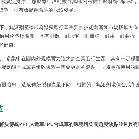
術被廣泛採用，那麼每年消耗數百萬噸的有機溶劑將得到節省，
的煤耗，可有效促進環境的永續發展。
下，無溶劑產線成為聚氨酯行業重要的技術創新和市場拓展方向
適用於各種產業，具有耐磨、耐水解、剝離好、耐寒、耐曲折
的健康。
及，多集中在國內外規模實力強大的企業進行生產，具有一定程
性聚氨酯合成革在烘乾過程中需要更高的溫度，同時塗布使用的
有機溶劑，造成傳統製程產量下降，相對的，無溶劑環保合成革產
革
解決傳統PVC人造革/ PU合成革的環境污染問題與缺點並且具