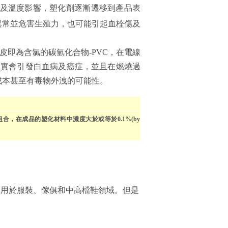
間及溫度影響，塑化劑逐漸遷移到產品表
異常並危害生殖力，也可能引起血栓傷及
膠皮即為含氯的碳氫化合物-PVC，在電線
證實會引發白血病及癌症，並且在燃燒過
成本甚至有毒物外洩的可能性。
類之組合，在成品的塑化材料中濃度大於或等於0.1%(by
應用於服裝、傢俱和中高檔鞋領域。但是