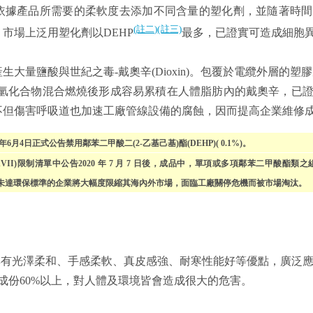
需依據產品所需要的柔軟度去添加不同含量的塑化劑，並隨著時
(註二)
(註三)
市場上泛用塑化劑以DEHP
最多，已證實可造成細胞
生大量鹽酸與世紀之毒-戴奧辛(Dioxin)。包覆於電纜外層的塑
碳氫化合物混合燃燒後形成容易累積在人體脂肪內的戴奧辛，已
不但傷害呼吸道也加速工廠管線設備的腐蝕，因而提高企業維修
015年6月4日正式公告禁用鄰苯二甲酸二(2-乙基己基)酯(DEHP)( 0.1%)。
X XVII)限制清單中公告2020 年 7 月 7 日後，成品中，單項或多項鄰苯二甲酸酯
品質量未達環保標準的企業將大幅度限縮其海內外市場，面臨工廠關停危機而被市場淘汰。
，具有光澤柔和、手感柔軟、真皮感強、耐寒性能好等優點，廣泛
成份60%以上，對人體及環境皆會造成很大的危害。