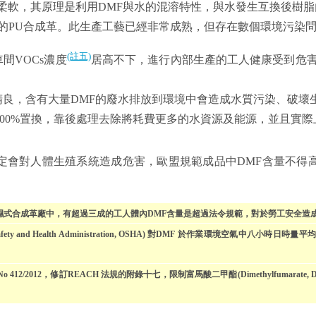
柔軟，其原理是利用DMF與水的混溶特性，與水發生互換後樹脂
的PU合成革。此生產工藝已經非常成熟，但存在數個環境污染
(註五)
間VOCs濃度
居高不下，進行內部生產的工人健康受到危
精良，含有大量DMF的廢水排放到環境中會造成水質污染、破壞
100%置換，靠後處理去除將耗費更多的水資源及能源，並且實際
定會對人體生殖系統造成危害，歐盟規範成品中DMF含量不得高於
濕式合成革廠中，有超過三成的工人體內DMF含量是超過法令規範，對於勞工安全造
y and Health Administration, OSHA) 對DMF 於作業環境空氣中八小時日時量平均容許濃度(
No 412/2012，修訂REACH 法規的附錄十七，限制富馬酸二甲酯(Dimethylfumar