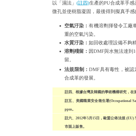
以「濕法」
(註四)
生產的PU合成革手感
微孔並使樹脂凝固，最後得到擬真手感
空氣汙染：
有機溶劑揮發令工廠車
重的空氣污染。
水質汙染：
如回收處理設備不夠
溶劑殘留：
因DMF與水無法達到
留。
法規限制：
DMF具有毒性，被認
合成革的發展。
註四、根據台灣及韓國的學術機構研究，在
註五、美國職業安全衛生署(Occupational Safet
ppm。
註六、2012年5月15日，歐盟公佈法規 (EU) 
市面上販售。