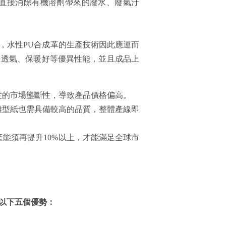
直接消除有機溶劑帶來的廢水、廢氣汙
，水性PU合成革的生產技術因此應運而
、透氣、保暖好等優異性能，並且成品上
度的市場壟斷性，導致產品價格偏高。
離型紙也需具備較高的品質，整體產線即
能須再提升10%以上，才能滿足全球市
有以下五個優勢：