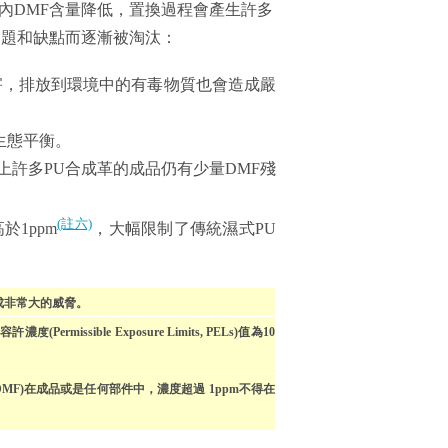
內DMF含量降低，置換過程會產生許多
問題和缺點而逐漸被淘汰：
害，排放到環境中的有毒物質也會造成嚴
生態平衡。
上許多PU合成革的成品仍有少量DMF殘
(註六)
1ppm
，大幅限制了傳統濕式PU
成非常大的威脅。
Permissible Exposure Limits, PELs)值為10
ate, DMF)在成品或是任何部件中，濃度超過 1ppm不得在