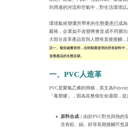
到周邊的河流和空氣中，對生活環境以
環境氣候變遷所帶來的生態憂患已成為
嚴格，企業如不改變將會造成不同層次
大部分皮革產品皆與人體有直接接觸，
註一、報告確實表明，在時裝業使用的所有材料中
改善產品的生態足跡。
一、PVC人造革
PVC是聚氯乙烯的簡稱，英文為Polyvi
「毒塑膠」，因為其整個生命週期，從
原料合成：
由於PVC對光與熱的
含有鉛、鎘、鋅等長期接觸可危