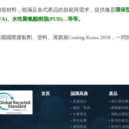
值材料，能滿足各式產品的規範與需求，提供像是
環保
A)、
水性聚氨酯樹脂
(PUD)
…
等等
。
韓國國際膠黏劑、塗料、薄膜展Coating Korea 201
首頁
認識高鼎
產品
高鼎簡介
熱可塑性聚氨
細說「高鼎」
聚氨酯樹脂系
社會承諾
濕氣反應型聚
時光走廊
軟包裝複合
發現高鼎
水性PU樹脂(