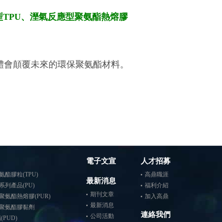
型TPU、溼氣反應型聚氨酯熱熔膠
8，一同體會顛覆未來的環保聚氨酯材料。
電子文宣
人才招募
酯膠粒(TPU)
高鼎職涯
最新消息
列產品(PU)
福利介紹
期刊文章
氨酯熱熔膠(PUR)
加入高鼎
最新消息
聚氨酯膠黏劑
連絡我們
公司活動
PUD)